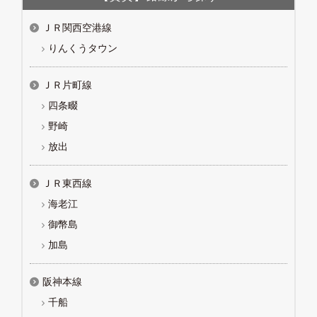
ＪＲ関西空港線
りんくうタウン
ＪＲ片町線
四条畷
野崎
放出
ＪＲ東西線
海老江
御幣島
加島
阪神本線
千船