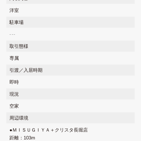
洋室
駐車場
---
取引態様
専属
引渡／入居時期
即時
現況
空家
周辺環境
●ＭＩＳＵＧＩＹＡ＋クリスタ長堀店
距離：103m