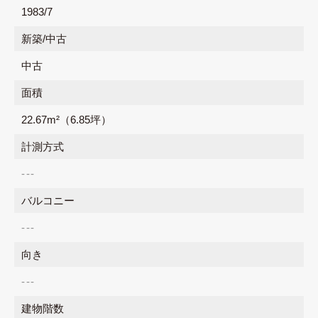
1983/7
新築/中古
中古
面積
22.67m²
（6.85坪）
計測方式
---
バルコニー
---
向き
---
建物階数